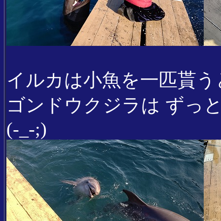
イルカは小魚を一匹貰う
ゴンドウクジラは ずっ
(-_-;)