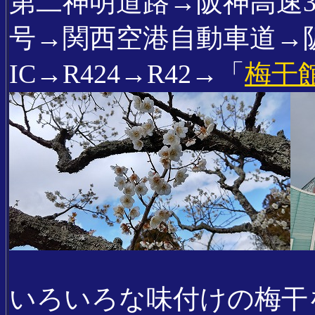
第二神明道路→阪神高速3
号→関西空港自動車道→
IC→R424→R42→「
梅干
いろいろな味付けの梅干