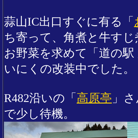
蒜山IC出口すぐに有る「
ち寄って、角煮と牛すじ
お野菜を求めて「道の駅
いにくの改装中でした。
R482沿いの「
高原亭
」さ
で少し待機。