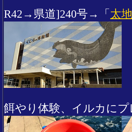
R42→県道]240号→「
太
餌やり体験、イルカにプ