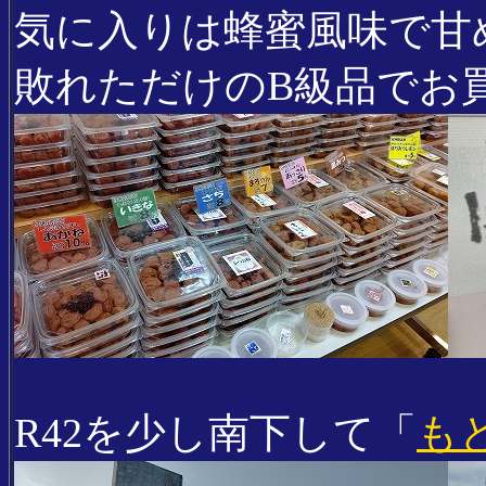
気に入りは蜂蜜風味で甘
敗れただけのB級品でお買い
R42を少し南下して「
も