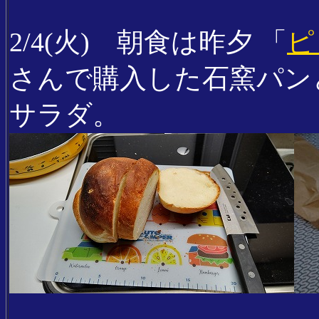
2/4(火) 朝食は昨夕 「
ピ
さんで購入した石窯パン
サラダ。