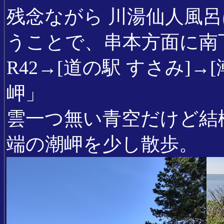
残念ながら 川湯仙人風
うことで、串本方面に南
R42→[道の駅 すさみ]→
岬」
雲一つ無い青空だけど結
端の潮岬を少し散歩。