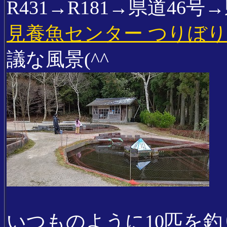
R431→R181→県道46号
見養魚センター つりぼり
議な風景(^^ゞ
いつものように10匹を