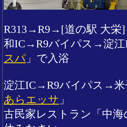
R313→R9→[道の駅 大
和IC→R9バイパス→淀江
スパ
」で入浴
淀江IC→R9バイパス→米子
あらエッサ
」
古民家レストラン「中海