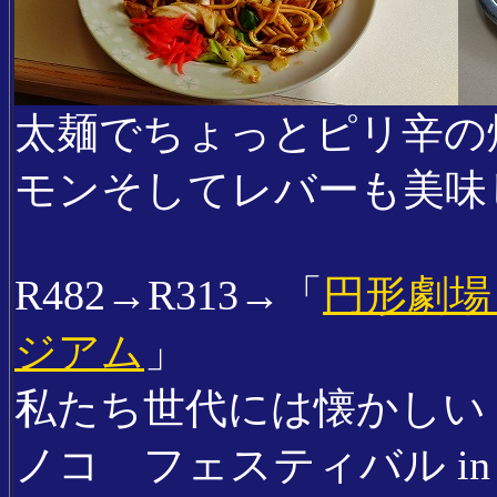
太麺でちょっとピリ辛の
モンそしてレバーも美味
R482→R313→「
円形劇場
ジアム
」
私たち世代には懐かしい
ノコ フェスティバル i