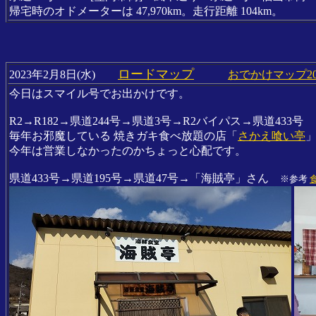
帰宅時のオドメーターは 47,970km。走行距離 104km。
ロードマップ
2023年2月8日(水)
おでかけマップ20
今日はスマイル号でお出かけです。
R2→R182→県道244号→県道3号→R2バイパス→県道433号
毎年お邪魔している 焼きガキ食べ放題の店「
さかえ喰い亭
今年は営業しなかったのかちょっと心配です。
県道433号→県道195号→県道47号→「海賊亭」さん
※参考