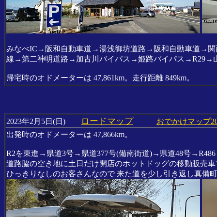
みなべIC→阪和自動車道→湯浅御坊道路→阪和自動車道→関
線→第二神明道路→加古川バイパス→姫路バイパス→R29→山
帰宅時のオドメーターは 47,861km。走行距離 849km。
ロードマップ
2023年2月5日(日)
おでかけマップ20
出発時のオドメーターは 47,866km。
R2を東進→県道3号→県道377号(備南街道)→県道48号→R48
道路脇の空き地に土日だけ開店のホットドッグの移動販売車
ひっきりなしのお客さんなので 来た道を少し引き返し真備