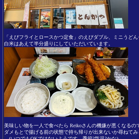
「えびフライとロースかつ定食」のえびダブル、ミニうどん
白米はあえて半分盛りにしていただいています。
美味しい物を一人で食べたら Reikoさんの機嫌が悪くなるの
ダメもとで揚げる前の状態で持ち帰りが出来ないか尋ねてみ
(いつでもOKではないようです。季節?気温?かな)