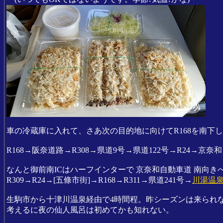
車の冷蔵庫に入れて、さあ次の目的地に向けてR168を南下
R168→阪奈道路→R308→県道9号→県道122号→R24→京
なんと御前南ICはハーフインターで 京奈和自動車道 南向きへの入
R309→R24→[五條市街]→R168→R311→県道241号→
川湯温泉
生駒市から十津川温泉経由で4時間程。昨シーズンは来られ
考えるに夜の仙人風呂は初めてかも知れない。