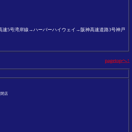
高速5号湾岸線→ハーバーハイウェイ→阪神高速道路3号神戸
pagetopへ↑
※閉店