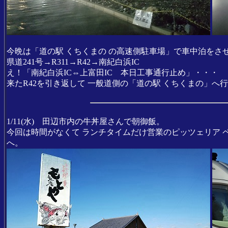
今晩は「道の駅 くちくまの の高速側駐車場」で車中泊をさ
県道241号→R311→R42→南紀白浜IC
え！「南紀白浜IC⇔上富田IC 本日工事通行止め」・・・
来たR42を引き返して 一般道側の「道の駅 くちくまの」
1/11(水) 田辺市内の牛丼屋さんで朝御飯。
今回は時間がなくて ランチタイムだけ営業のピッツェリア
へ。