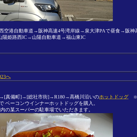
西空港自動車道→阪神高速4号湾岸線→泉大津PAで昼食→阪神
陽姫路西IC→山陽自動車道→福山東IC
23へ
6→[真備町]→[総社市街]→R180→高橋川沿いの
ホットドッグ
で ベーコンウインナーホットドッグを購入。
町内の某スーパーの駐車場でいただきます。