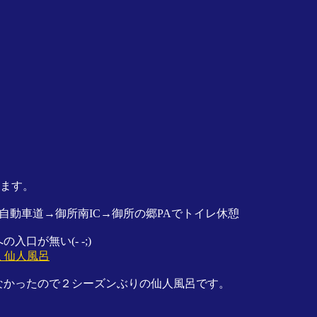
します。
奈和自動車道→御所南IC→御所の郷PAでトイレ休憩
口が無い(- -;)
 仙人風呂
なかったので２シーズンぶりの仙人風呂です。