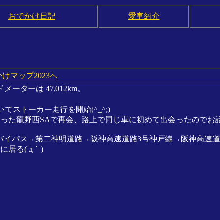
おでかけ日記
愛車紹介
けマップ2023へ
ーターは 47,012km。
いてストーカー走行を開始(^_^;)
寄った龍野西SAで再会、路上で同じ車に初めて出会ったのでお
バイパス→第二神明道路→阪神高速道路3号神戸線→阪神高速道路
る(´д｀)