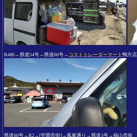
R486→県道54号→県道60号→
コストトレーダーマート
鴨方店
県道60号→R2→[笠岡市街]→風車通り→県道3号→福山市街