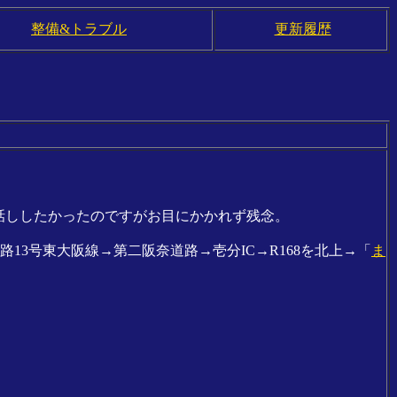
整備&トラブル
更新履歴
話ししたかったのですがお目にかかれず残念。
13号東大阪線→第二阪奈道路→壱分IC→R168を北上→「
ま