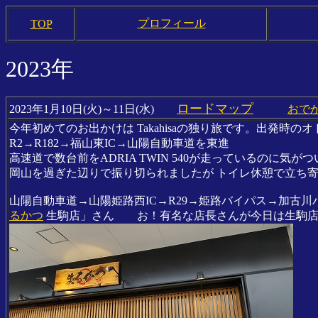
プロフィール
TOP
2023年
ロードマップ
2023年1月10日(火)～11日(水)
おでか
今年初めてのお出かけは Takahisaの独り旅です。出発時のオドメ
R2→R182→福山東IC→山陽自動車道を東進
高速道で数台前をADRIA TWIN 540が走っているのに気がつ
岡山を過ぎた辺りで振り切られましたが トイレ休憩で立ち
山陽自動車道→山陽姫路西IC→R29→姫路バイパス→加古川
るかつ
生駒店」さん お！有名な店長さんが今日は生駒店に居